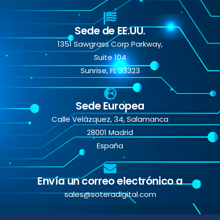
Sede de EE.UU.
1351 Sawgrass Corp Parkway,
Suite 104
Sunrise, FL 33323
Sede Europea
Calle Velázquez, 34, Salamanca
28001 Madrid
España
Envía un correo electrónico a
sales@soteradigital.com